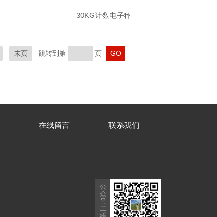
30KG计数电子秤
末页
跳转到第
页
在线留言
联系我们
公
众
号
二
维