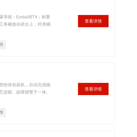
：ExdiaIIBT4；称重
查看详情
工将桶放在磅台上，对准桶
03
类粉体包装机，自动完成物
查看详情
艺连锁、故障报警于一体。
28