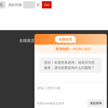
页
跳转到第
页
在线交流
在线留言
联系我们
咨询热线：18118173627
您好！欢迎前来咨询，很高兴为您
服务，请问您要咨询什么问题呢？
公
众
号
您好，看您停留很久了，是
二
否找到了需求产品，您可以
维
码
直接在线与我联系！
发起咨询
可按Enter键发起咨询