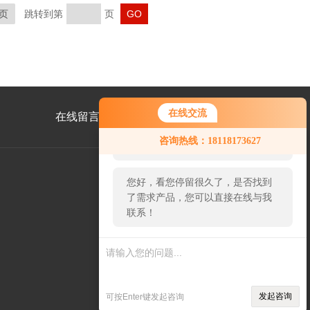
页
跳转到第
页
在线交流
在线留言
联系我们
您好！欢迎前来咨询，很高兴为您
咨询热线：18118173627
服务，请问您要咨询什么问题呢？
您好，看您停留很久了，是否找到
了需求产品，您可以直接在线与我
公
联系！
众
号
二
维
码
发起咨询
可按Enter键发起咨询