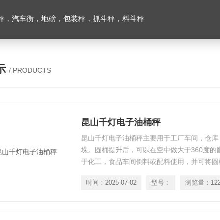
秤，汽车衡，地磅，包装秤，抓斗秤，料斗秤
示
/ PRODUCTS
昆山千灯电子油桶秤
昆山千灯电子油桶秤​主要用于工厂车间，仓
垛。圆桶提升后，可以在空中做大于360度的
于化工，食品车间倒料或配料使用，并可将圆
油桶搬运车设计新颖，结构紧，轻巧灵活，适
时间：
2025-07-02
型号：
浏览量：
12