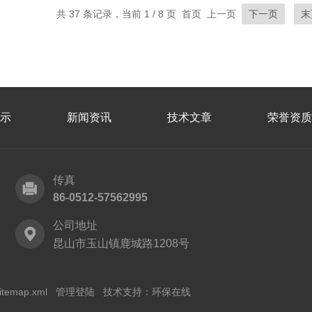
共 37 条记录，当前 1 / 8 页 首页 上一页
下一页
末
示
新闻资讯
技术文章
荣誉资质
传真
86-0512-57562995
公司地址
昆山市玉山镇鹿城路1208号
itemap.xml
管理登陆
技术支持：
环保在线