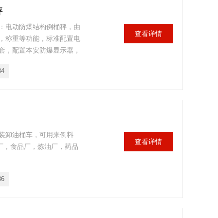
秤
：电动防爆结构倒桶秤，由
查看详情
，称重等功能，标准配置电
套，配置本安防爆显示器，
配置，标准升高1.6m，特殊要
34
可装卸油桶车，可用来倒料
查看详情
厂，食品厂，炼油厂，药品
36