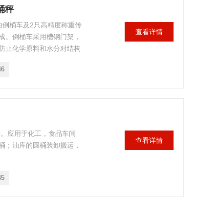
桶秤
由倒桶车及2只高精度称重传
查看详情
成。倒桶车采用槽钢门架，
防止化学原料和水分对结构
46
秤。应用于化工，食品车间
查看详情
桶；油库的圆桶装卸搬运，
45