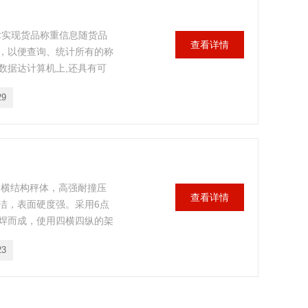
术实现货品称重信息随货品
查看详情
，以便查询、统计所有的称
数据达计算机上,还具有可
29
四横结构秤体，高强耐撞压
查看详情
洁，表面硬度强。采用6点
焊而成，使用四横四纵的架
秤体造成的损坏与测量结果
23
测量应用需要进行选配显示