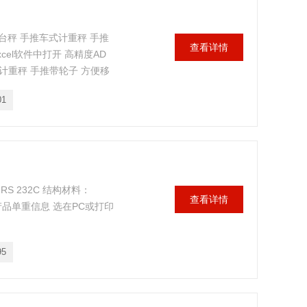
秤 手推车式计重秤 手推
查看详情
cel软件中打开 高精度AD
推车式计重秤 手推带轮子 方便移
01
 232C 结构材料：
查看详情
0组产品单重信息 选在PC或打印
95