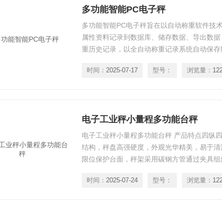
多功能智能PC电子秤
多功能智能PC电子秤旨在以自动称重软件技
属性资料记录到数据库、储存数据、导出数据
重历史记录，以全自动称重记录系统自动保存
编程,多个外置接口,上位机通讯等多重功能。
时间：
2025-07-17
型号：
浏览量：
12
电子工业秤小量程多功能台秤
电子工业秤小量程多功能台秤 产品特点四纵
结构，秤盘高强硬度，外观光华精美，易于清
限位保护台面，秤架采用碳钢方管通过夹具组
构，避免在使用过程中，称量物品放置偏移对
时间：
2025-07-24
型号：
浏览量：
12
的准确度，牢固可靠。高精度传感器，可根据
器。