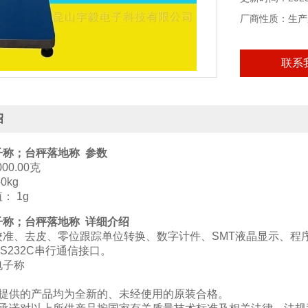
厂商性质：生产
联系
绍
子称
；台秤落地称
参数
00.00克
0kg
： 1g
子称
；台秤落地称
详细介绍
校准、去皮、零位跟踪单位转换、数字计件、SMT液晶显示、程
S232C串行通信接口。
司提供的产品均为全新的、未经使用的原装合格。