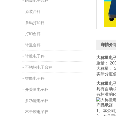
防爆电子台秤
原装台秤
条码打印秤
打印台秤
详情介
计重台秤
计数电子秤
大称量电
重量： 200
不锈钢电子台秤
大称量： 5
实际分度值
智能电子秤
大称量电
具有自动
开关量电子秤
有标准的R
多功能电子秤
产品承诺
1、本公
不干胶电子秤