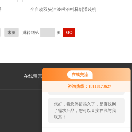
器
全自动双头油漆稀涂料释剂灌装机
末页
跳转到第
页
在线交流
在线留言
联系我们
您好！欢迎前来咨询，很高兴为您
咨询热线：18118173627
服务，请问您要咨询什么问题呢？
您好，看您停留很久了，是否找到
了需求产品，您可以直接在线与我
公
联系！
众
号
二
维