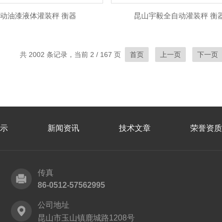
动油漆液体灌装秤 衡器
昆山宇毅全自动灌装秤 衡
共 2002 条记录，当前 2 / 167 页
首页
上一页
下一页
示
新闻资讯
技术文章
荣誉资质
传真
86-0512-57562995
公司地址
昆山市玉山镇鹿城路1208号