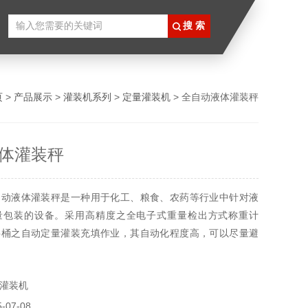
页
>
产品展示
>
灌装机系列
>
定量灌装机
> 全自动液体灌装秤
体灌装秤
自动液体灌装秤是一种用于化工、粮食、农药等行业中针对液
量包装的设备。采用高精度之全电子式重量检出方式称重计
料桶之自动定量灌装充填作业，其自动化程度高，可以尽量避
防止物料本身对环境的污染，从而对操作人员进行有效地劳动
能在潮湿、危险或其他不良环境中使用。
灌装机
07-08