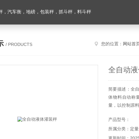
秤，汽车衡，地磅，包装秤，抓斗秤，料斗秤
示
您的位置：
网站首
/ PRODUCTS
全自动液
简要描述：全
体物料自动称
量，以控制原
免物料溢出，
产品型号：
防护，同时系统
所属分类：定量
更新时间：2025-