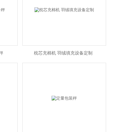
秤
枕芯充棉机 羽绒填充设备定制