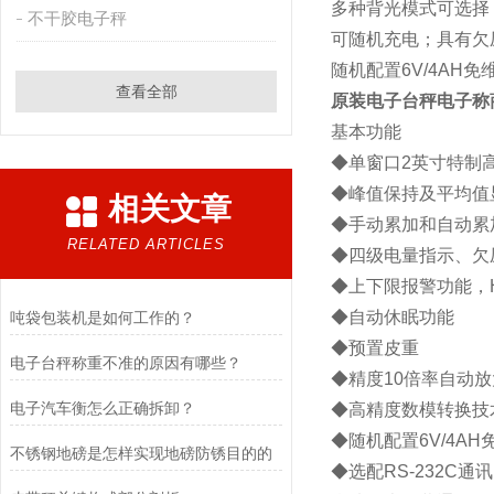
多种背光模式可选择
不干胶电子秤
可随机充电；具有欠
随机配置6V/4AH免
查看全部
原装电子台秤电子称
基本功能
◆单窗口2英寸特制高
◆峰值保持及平均值
相关文章
◆手动累加和自动累
RELATED ARTICLES
◆四级电量指示、欠
◆上下限报警功能，HI
◆自动休眠功能
吨袋包装机是如何工作的？
◆预置皮重
电子台秤称重不准的原因有哪些？
◆精度10倍率自动
电子汽车衡怎么正确拆卸？
◆高精度数模转换技术
◆随机配置6V/4A
不锈钢地磅是怎样实现地磅防锈目的的
◆选配RS-232C