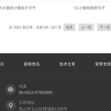
CS大量程计重电子天平
CL小量程精密天平
共 2002 条记录，当前 69 / 167 页
首页
上一页
下一页
示
新闻资讯
技术文章
荣誉资质
传真
86-0512-57562995
公司地址
昆山市玉山镇鹿城路1208号