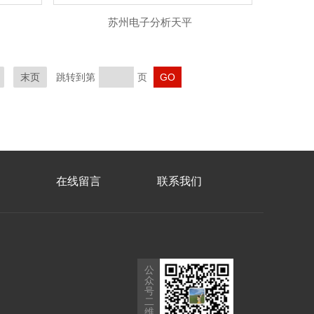
苏州电子分析天平
末页
跳转到第
页
在线留言
联系我们
公
众
号
二
维