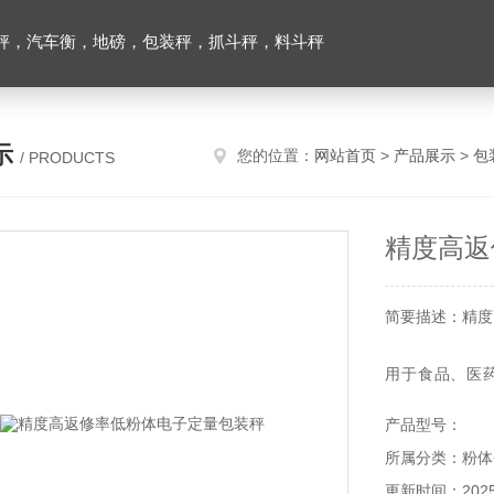
秤，汽车衡，地磅，包装秤，抓斗秤，料斗秤
示
您的位置：
网站首页
>
产品展示
>
包
/ PRODUCTS
精度高返
简要描述：精度
用于食品、医
如：薯片、麦
产品型号：
面、冲剂、干燥
所属分类：粉体
更新时间：2025-