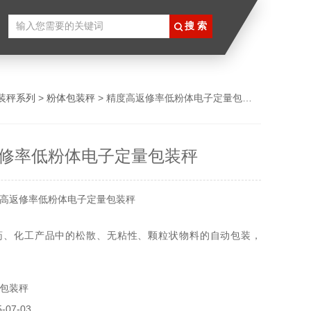
装秤系列
>
粉体包装秤
> 精度高返修率低粉体电子定量包装秤
修率低粉体电子定量包装秤
高返修率低粉体电子定量包装秤
药、化工产品中的松散、无粘性、颗粒状物料的自动包装，
片、花生、瓜子、包装膨化食品、油炸食品、虾条、碎干食
剂、味精、白糖、食盐、洗衣粉等。
包装秤
07-03