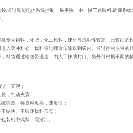
套袋,通过智能电控系统控制，采用快、中、慢三速喂料,确保系
序。
装机专为饲料，化肥，化工原料，建材等流动性较差，比较细的
阀进入缓冲料仓，物料通过螺旋传输送到袋内。通过控制皮带的
开，料袋通过输送带送走，由人工扶助封口。另外可根据不同的
简洁、直观；
上袋，气动夹袋；
系统称量，称量精度高，速度快；
料不结块、不破坏物料形态；
在包装机中残留，易清洁。