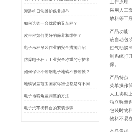
工作原理
采用人工
灌装机日常维护保养规范
放料等工
如何选购一台优质的叉车秤？
产品功能
皮带秤如何更好的保养和维护？
该自动包
电子吊秤吊装作业的安全措施介绍
过气动蝶
制系统打
防爆电子秤：工业安全称重的守护者
保。
如何保证不锈钢电子地磅不被锈蚀？
产品特点
地磅误差范围国家标准也都是有不同称重重量的情况划分
菜单操作
人工协助
电子地磅角差调整的方法
独立称量
电子汽车衡秤台的安装步骤
包装时物
物料不易
产品承诺