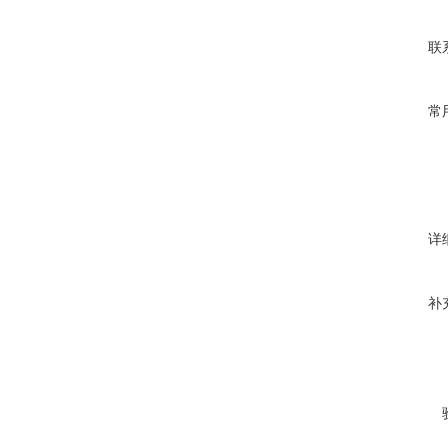
联
常
详
补