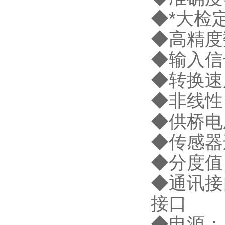
◆*大检定
◆高精度
◆输入信号
◆转换速度
◆非线性：
◆供桥电压
◆传感器
◆分度值：1
◆通讯接
接口
◆电源：A