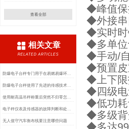
◆峰值保
查看全部
◆外接串
◆实时时
◆多单位
相关文章
◆手动/
RELATED ARTICLES
◆预置皮
防爆电子台秤专门用于在易燃易爆环境中进行称重操作
◆上下限
防爆电子台秤使用了先进的传感技术和数据处理算法
◆四级电
使用耐高温吊秤称重后突然不归零怎么调？
◆低功耗
电子秤仪表及传感器的故障判断和处理方法
◆多级背
无人值守汽车衡布线要注意哪些问题
◆多达9