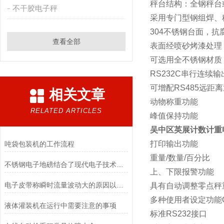
秤台结构：全钢秤台
不干胶电子秤
采用专门型钢组焊、
304不锈钢台面，抗
查看全部
表面经喷砂烤漆处理
可选用全不锈钢材质
RS232C串行连续
可增配RS485远距
相关文章
动物称重功能
RELATED ARTICLES
峰值保持功能
吴中区英展计数计重
打印输出功能
吨袋包装机的工作流程
重量/数量/百分比
不锈钢电子地磅结合了现代电子技术和高质量不锈钢材料的优点
上、下限报警功能
电子皮带称瞬时流量波动大的原因以及解决方法介绍
具有自动调整零点秤
多种使用者设定功能
液体灌装机在运行中需要注意的事项
标准RS232接口