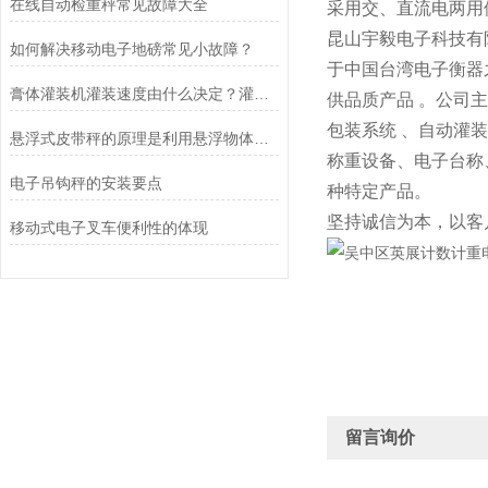
在线自动检重秤常见故障大全
采用交、直流电两用供
昆山宇毅电子科技有
如何解决移动电子地磅常见小故障？
于中国台湾电子衡器
膏体灌装机灌装速度由什么决定？灌装精度怎样调整？
供品质产品 。公司
包装系统 、自动灌
悬浮式皮带秤的原理是利用悬浮物体重力与浮力的平衡原理
称重设备、电子台称
电子吊钩秤的安装要点
种特定产品。
坚持诚信为本，以客
移动式电子叉车便利性的体现
留言询价