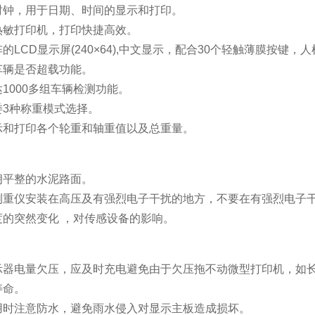
时钟，用于日期、时间的显示和打印。
热敏打印机，打印快捷高效。
的LCD显示屏(240×64),中文显示，配合30个轻触薄膜按键
车辆是否超载功能。
1000多组车辆检测功能。
委3种称重模式选择。
示和打印各个轮重和轴重值以及总重量。
朗平整的水泥路面。
测重仪安装在高压及有强烈电子干扰的地方，不要在有强烈电子
度的突然变化 ，对传感设备的影响。
示器电量欠压，应及时充电避免由于欠压拖不动微型打印机，如
寿命。
用时注意防水，避免雨水侵入对显示主板造成损坏。