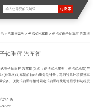
展示
>
汽车衡系列
>
便携式汽车衡
> 便携式电子轴重秤 汽车衡
子轴重秤 汽车衡
式电子轴重秤 汽车衡(又名：便携式汽车衡，便携式地磅)产
块(称重板)对车辆的轴(组)重分别计量，再通过累计获得整车
计量设备。便携式轴重秤相对固定式轴重秤受场地显示影响程度
低，适合对车辆称重场地经常变换，计量精度要求不高等场合
外便携式电子轴重秤分为有线和无线两款可灵活选择。
式汽车衡
07-22