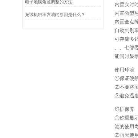
电子地磅角差调整的方法
内置实时
内置微型
充绒机轴承发响的原因是什么？
内置全点阵
自动判别
可存储多达
、、七部
能同时显
使用环境
①保证硬
②不要将
③避免温
维护保养
①称重显
池的使用
②雨天使