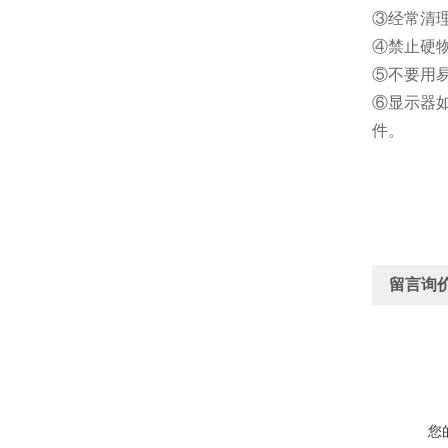
③经常清
④禁止硬物
⑤不要用
⑥显示器
件。
留言询
您