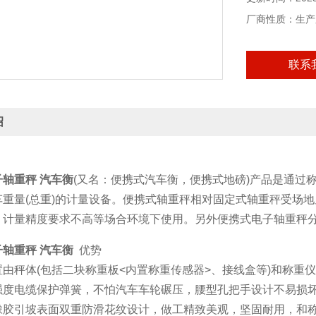
厂商性质：生产
联系
绍
轴重秤 汽车衡
(又名：便携式汽车衡，便携式地磅)产品是通过称
车重量(总重)的计量设备。便携式轴重秤相对固定式轴重秤受场
，计量精度要求不高等场合环境下使用。另外便携式电子轴重秤
轴重秤 汽车衡
优势
由秤体(包括二块称重板<内置称重传感器>、接线盒等)和称重
强度电缆保护弹簧，不怕汽车车轮碾压，腰型孔把手设计不易损
橡胶引坡表面双重防滑花纹设计，做工精致美观，坚固耐用，和