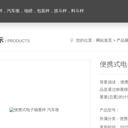
秤，汽车衡，地磅，包装秤，抓斗秤，料斗秤
示
您的位置：
网站首页
>
产品
/ PRODUCTS
便携式电
简要描述：便携
品是通过称重模
重量(总重)的
较小，故障率
产品型号：
环境下使用。另
所属分类：便携
更新时间：2025-