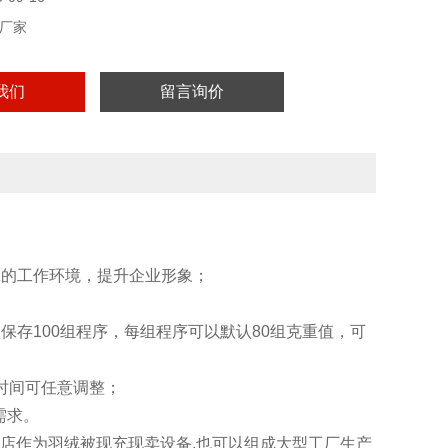
厂家
我们
留言询价
工的工作环境，提升企业形象；
保存100组程序，每组程序可以默认80组克重值，可
充时间可任意调整；
需求。
商店作为羽绒被现充现卖设备,也可以组成大型工厂生产