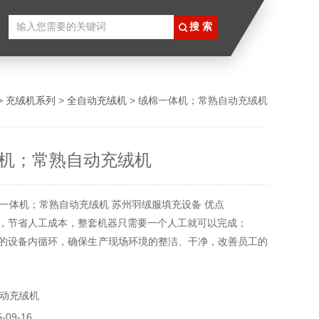
>
充绒机系列
>
全自动充绒机
> 绒棉一体机；常熟自动充绒机
机；常熟自动充绒机
一体机；常熟自动充绒机 苏州羽绒服填充设备 优点
便，节省人工成本，整套机器只需要一个人工就可以完成；
密的设备内循环，确保生产现场环境的整洁、干净，改善员工的
企业形象；
定性好，关键零部件采用进口组件。
动充绒机
09-16