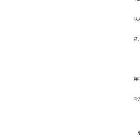
联
常
详
补