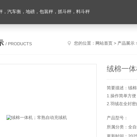
秤，汽车衡，地磅，包装秤，抓斗秤，料斗秤
示
您的位置：
网站首页
>
产品展示
/ PRODUCTS
绒棉一体
简要描述：绒棉
1.操作简单方
2.羽绒在全封
工作环境，提升
产品型号：
3.可靠性、稳
所属分类：全自
更新时间：2025-