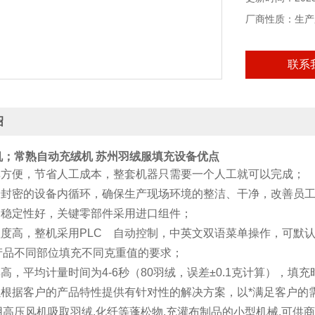
厂商性质：生产
联系
绍
机；常熟自动充绒机
苏州羽绒服填充设备
优点
简单方便，节省人工成本，整套机器只需要一个人工就可以完成；
在全封密的设备内循环，确保生产现场环境的整洁、干净，改善员
、稳定性好，关键零部件采用进口组件；
程度高，整机采用PLC 自动控制，中英文双语菜单操作，可默认
产品不同部位填充不同克重值的要求；
率高，平均计量时间为4-6秒（80羽绒，误差±0.1克计算），填
可以根据客户的产品特性提供有针对性的解决方案，以*满足客户的
高压风机吸取羽绒,化纤等蓬松物,充灌布制品的小型机械.可供