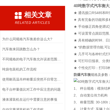
40吨数字式汽车衡
★ 通讯接口RS485和R
相关文章
★ 具有完备的功能和多
RELATED ARTICLES
★ 手动修正四角使调
★ 可设置零点跟踪范
为什么同规格汽车衡差价这么大?
★ 具有精确的时钟、
★ *的数据管理功能,
汽车衡来回跳数怎么办？
★ 几乎可与各种针式
不同规格的电子汽车衡允许误差范围是多少?
★ 可打印日报表、分
★ 个性化打印：打印3
吨袋包装机的工作流程
防爆汽车衡
规格及参数
使用耐高温吊秤称重后突然不归零怎么调？
1、 秤台规格：模块结
电子台秤量值比对工作中应注意的问题
2、 自动复位传力机构 
液体灌装机在运行中需要注意的事项
3、 称量范围: 30-180t
4、 计量方式: 车辆
自动定量灌装机的工作流程