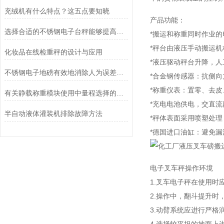
充绒机有什么特点？这五点要知晓
产品功能：
选择合适的不锈钢电子台秤能够提高称重效率和质量
*搬运和称重同时作业
*秤台由液压手动搬运
化妆品在线检重秤的设计与应用
*液压驱动秤台升降，
不锈钢电子地磅有效地消除人为误差和其他环境因素对测量结果的影响
*合金钢传感器：抗侧
*称重仪表：置零、去皮、
有关静载称重模块使用中量程选择的探讨
*充电电池供电，交直流
半自动液体灌装机排除故障方法
*秤体表面采用喷塑处
*德国进口油缸：避免
电子叉车秤操作环境
1.叉车电子秤在使用时
2.操作中，翻斗提升
3.动臂系统应进行严格