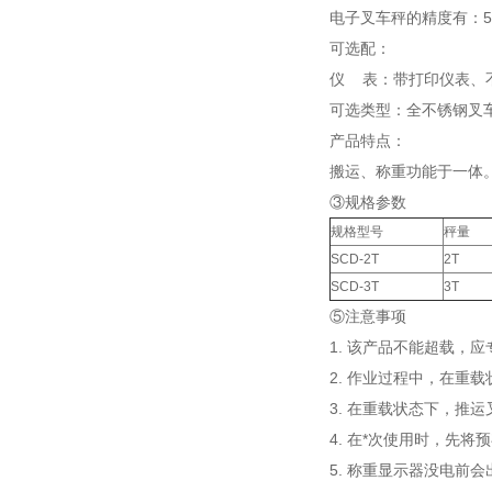
电子叉车秤的精度有：50g，
可选配：
仪 表：带打印仪表、不
可选类型：全不锈钢叉
产品特点：
搬运、称重功能于一体
③规格参数
规格型号
秤量
SCD-2T
2T
SCD-3T
3T
⑤注意事项
1. 该产品不能超载，
2. 作业过程中，在重
3. 在重载状态下，推
4. 在*次使用时，先
5. 称重显示器没电前