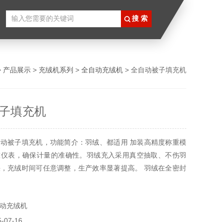
>
产品展示
>
充绒机系列
>
全自动充绒机
> 全自动被子填充机
子填充机
动被子填充机，功能简介：羽绒、都适用 加装高精度称重模
重仪表，确保计量的准确性。羽绒充入采用真空抽取、不伤羽
，充绒时间可任意调整，生产效率显著提高。 羽绒在全密封
确保生产现无绒现象，制品干净整洁，有效改善工作环境，提
动充绒机
07-16