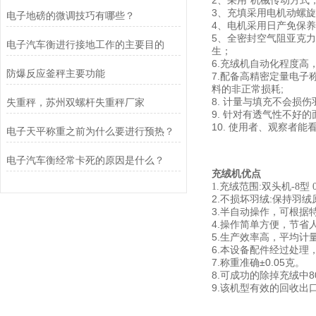
2、采用*机械传动方
3、充填采用电机动螺
电子地磅的微调技巧有哪些？
4、电机采用日产免保
5、全密封空气阻亚克
电子汽车衡进行接地工作的主要目的
生；
6.充绒机自动化程度高
防爆反应釜秤主要功能
7.配备高精密定量电子称
料的非正常损耗;
8. 计量与填充不会损
失重秤，苏州双螺杆失重秤厂家
9. 针对有透气性不好
10. 使用者、观察者
电子天平称重之前为什么要进行预热？
电子汽车衡经常卡死的原因是什么？
充绒机优点
1.充绒范围:双头机-8型 0.
2.不损坏羽绒:保持羽
3.半自动操作，可根据
4.操作简单方便，节
5.生产效率高，平均计
6.本设备配件经过处理
7.称重准确±0.05克。
8.可成功的除掉充绒中8
9.该机型有效的回收出