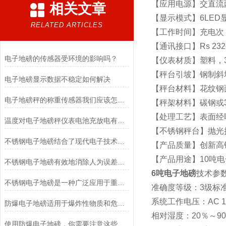
【应用电源】交直流
相关文章
【显示模式】6LED
RELATED ARTICLES
【工作时间】充电次
【通讯接口】Rs 2
电子地磅的传感器受环境的影响吗？
【仪表材质】塑料，3
【秤台引坡】钢制斜
电子地磅显示数据不稳定如何解决
【秤台材料】花纹钢
电子地磅秤的称重传感器我们应该怎样选择？
【秤架材料】碳钢或3
【处理工艺】表面经
温度对电子地磅秤仪表电池充放电有什么影响？
【不锈钢秤台】抛光
不锈钢电子地磅结合了现代电子技术和高质量不锈钢材料的优点
【产品质量】创新高
【产品用途】10吨
不锈钢电子地磅有效地消除人为误差和其他环境因素对测量结果的影响
6吨电子地磅
技术参
不锈钢电子地磅是一种广泛应用于重量测量和货物称重的设备
准确度等级：3级标
系统工作电压：AC 18
防爆电子地磅适用于爆炸性物质和危险场所的称重计量
相对湿度：20％～9
使用防爆电子地磅，你需要注意这些事项