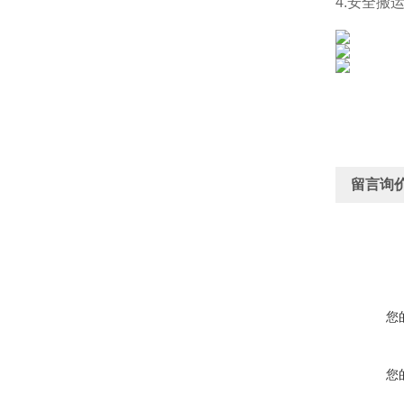
4.安全
留言询
您
您