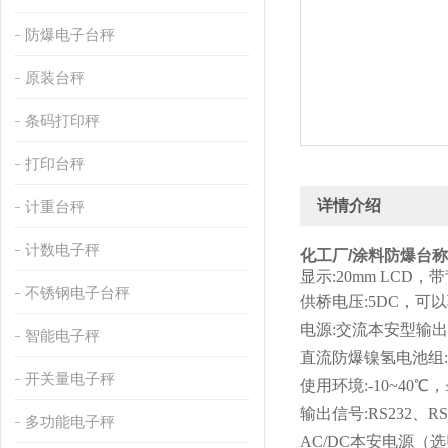
防爆电子台秤
原装台秤
条码打印秤
打印台秤
详情介绍
计重台秤
计数电子秤
化工厂/涂料防爆台称
显示:20mm LCD，
不锈钢电子台秤
供桥电压:5DC，可以
电源:交流本安型输出电源:A
智能电子秤
直流防爆镍氢电池组:DC
开关量电子秤
使用环境:-10~40℃，
输出信号:RS232、R
多功能电子秤
AC/DC本安电源（选