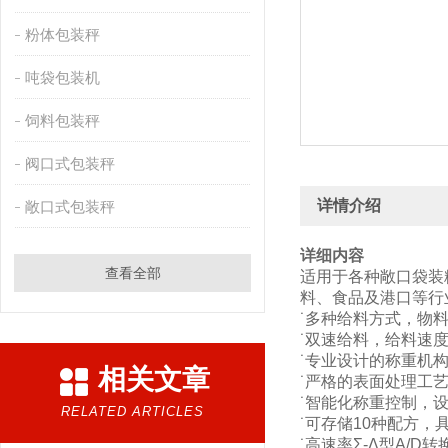
粉体包装秤
吨袋包装机
饲料包装秤
阀口式包装秤
详情介绍
敞口式包装秤
详细内容
查看全部
适用于各种敞口袋装
料、食品及港口等行
˙多种给料方式，物
˙双速给料，给料速
˙专业设计的称重机
相关文章
˙严格的表面处理工
˙智能化称重控制，
RELATED ARTICLES
˙可存储10种配方
˙高速率Σ-Δ型A/D转