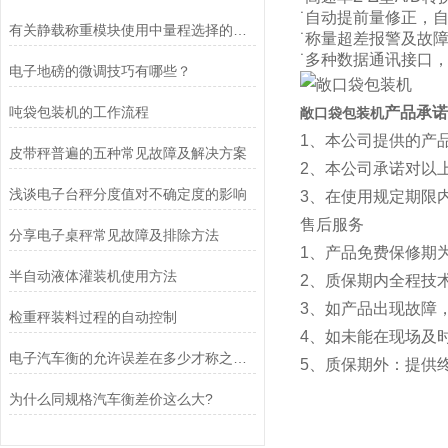
˙自动提前量修正，
有关静载称重模块使用中量程选择的探讨
˙称量超差报警及故
˙多种数据通讯接口
电子地磅的微调技巧有哪些？
吨袋包装机的工作流程
产品承诺
敞口袋包装机
1、本公司提供的产
皮带秤普遍的五种常见故障及解决方案
2、本公司承诺对以
浅谈电子台秤分度值对不确定度的影响
3、在使用规定期限
售后服务
​分享电子桌秤常见故障及排除方法
1、产品免费保修期
半自动液体灌装机使用方法
2、质保期内全
3、如产品出现故障
检重秤装料过程的自动控制
4、如未能在现场及
电子汽车衡的允许误差在多少才称之为合理
5、质保期外：提供
为什么同规格汽车衡差价这么大?