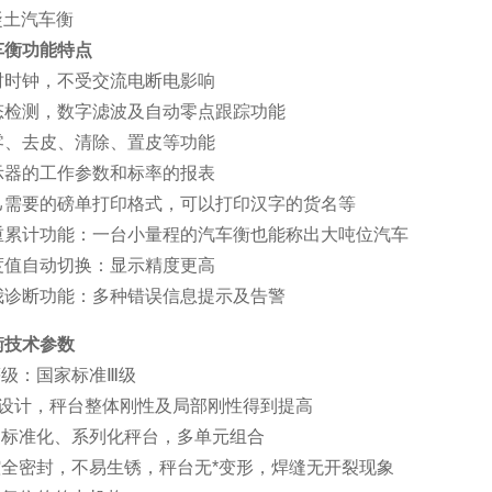
车衡功能特点
时时钟，不受交流电断电影响
态检测，数字滤波及自动零点跟踪功能
零、去皮、清除、置皮等功能
示器的工作参数和标率的报表
己需要的磅单打印格式，可以打印汉字的货名等
重累计功能：一台小量程的汽车衡也能称出大吨位汽车
度值自动切换：显示精度更高
我诊断功能：多种错误信息提示及告警
衡技术参数
等级：国家标准Ⅲ级
面设计，秤台整体刚性及局部刚性得到提高
、标准化、系列化秤台，多单元组合
腔全密封，不易生锈，秤台无*变形，焊缝无开裂现象