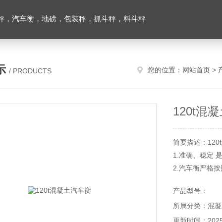
秤，汽车衡，地磅，包装秤，抓斗秤，料斗秤
示
您的位置：
网站首页
>
/ PRODUCTS
120t混
简要描述：12
1.准确、稳定
2.汽车衡严格
3.结实、耐用
产品型号：
4.在港口、冶
所属分类：混凝
用
5.产品*性好
更新时间：2025-