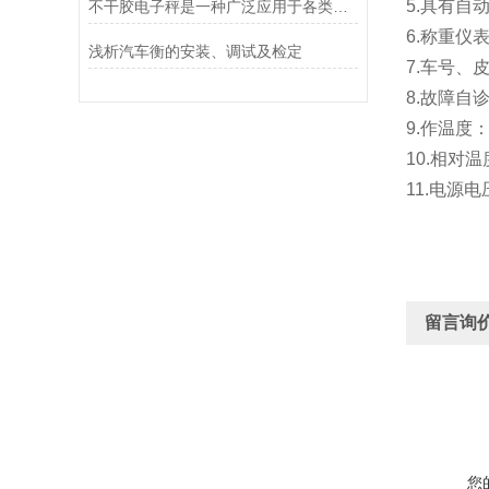
5.具有自
不干胶电子秤是一种广泛应用于各类物品称重的计量设备
6.称重
浅析汽车衡的安装、调试及检定
7.车号、
8.故障自
9.作温度
10.相对
11.电源电
留言询
您