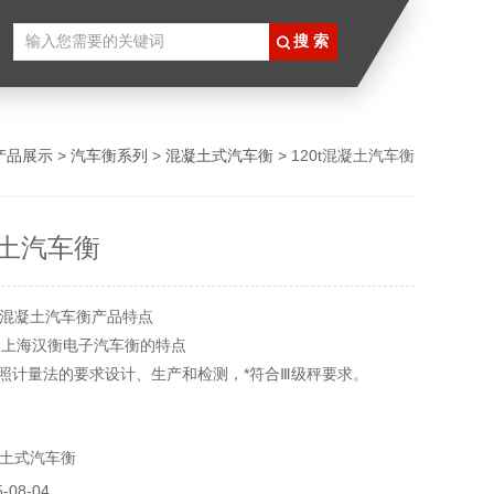
产品展示
>
汽车衡系列
>
混凝土式汽车衡
> 120t混凝土汽车衡
凝土汽车衡
0t混凝土汽车衡产品特点
 是上海汉衡电子汽车衡的特点
按照计量法的要求设计、生产和检测，*符合Ⅲ级秤要求。
、高可靠性是核心称重技术作保证。
金、矿山、石油化工、仓储等工业领域，有25,000套在稳定使
土式汽车衡
，质量有保证，的分析、设计和工艺。
08-04