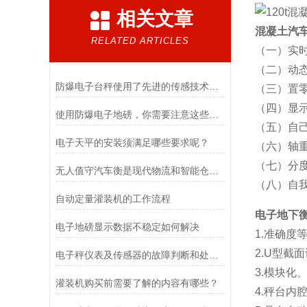
相关文章
混凝土汽
RELATED ARTICLES
（一）实
（二）动
防爆电子台秤使用了先进的传感技术和数据处理算法
（三）置
（四）显
使用防爆电子地磅，你需要注意这些事项
（五）自
电子天平的安装须满足哪些要求呢？
（六）轴
（七）分
无人值守汽车衡是现代物流和智能仓储领域中的一种重要设备
（八）自
自动定量灌装机的工作流程
电子地下
电子地磅显示数据不稳定如何解决
1.准确度
2.U型截
电子秤仪表及传感器的故障判断和处理方法
3.模块化
灌装机购买前需要了解的内容有哪些？
4.秤台内