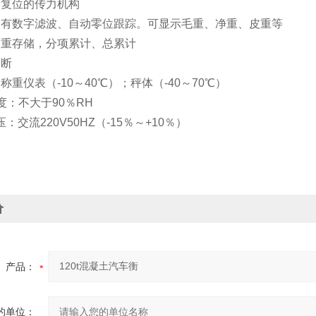
动复位的传力机构
仪表有数字滤波、自动零位跟踪。可显示毛重、净重、皮重等
皮重存储，分项累计、总累计
诊断
：称重仪表（-10～40℃）；秤体（-40～70℃）
温度：不大于90％RH
压：交流220V50HZ（-15％～+10％）
价
产品：
的单位：