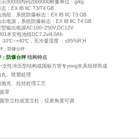
30000内码2000000称量单位：g/kg
EX IB IIC T3/T4 GB
组，系统防爆标志：EX IB IIC T3 GB
电源，系统防爆标志：EX IB IIC T4 GB
输出电源AC100~250V,DC12V
01本安电池组DC7.2v/4.0Ah
10℃~+40℃，无冷凝湿度 ：≤85%R.H
秤；防爆台秤
结构特点
一次性冲压型结构或国标方管专yong夹具组焊而成
抛丸、喷塑处理
面抛光、拉丝处理工艺
钢面罩
钢圆管立柱或宽立柱，仪表角度可调