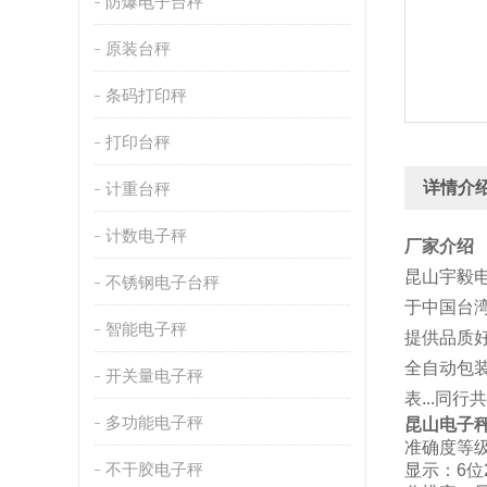
防爆电子台秤
原装台秤
条码打印秤
打印台秤
详情介
计重台秤
计数电子秤
厂家介绍
昆山宇毅
不锈钢电子台秤
于中国台湾
智能电子秤
提供品质
全自动包
开关量电子秤
表...同
多功能电子秤
昆山电子
准确度等级：
不干胶电子秤
显示：6位2