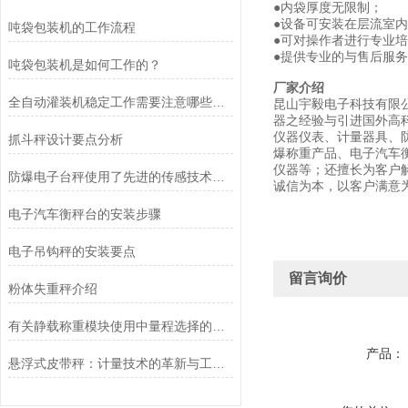
●内袋厚度无限制；
●设备可安装在层流室
吨袋包装机的工作流程
●可对操作者进行专业
●提供专业的与售后服
吨袋包装机是如何工作的？
厂家介绍
全自动灌装机稳定工作需要注意哪些方面？
昆山宇毅电子科技有限
器之经验与引进国外高科
仪器仪表、计量器具、
抓斗秤设计要点分析
爆称重产品、电子汽车
仪器等；还擅长为客户
防爆电子台秤使用了先进的传感技术和数据处理算法
诚信为本，以客户满意
电子汽车衡秤台的安装步骤
电子吊钩秤的安装要点
留言询价
粉体失重秤介绍
有关静载称重模块使用中量程选择的探讨
产品：
悬浮式皮带秤：计量技术的革新与工业应用的未来