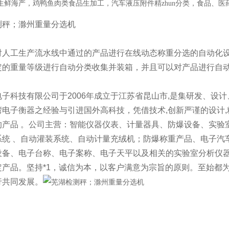
生鲜海产，鸡鸭鱼肉类食品生加工，汽车液压附件精zhun分类，食品、
对人工生产流水线中通过的产品进行在线动态称重分选的自动化
定的重量等级进行自动分类收集并装箱，并且可以对产品进行自
电子科技有限公司于2006年成立于江苏省昆山市,是集研发、设
电子衡器之经验与引进国外高科技，凭借技术,创新严谨的设计,
的产品 。公司主营：智能仪器仪表、计量器具、防爆设备、实验
系统 、自动灌装系统、自动计量充绒机；防爆称重产品、电子汽
设备、电子台称、电子案称、电子天平以及相关的实验室分析仪器
定产品。坚持*1，诚信为本，以客户满意为宗旨的原则。至始都
行共同发展。