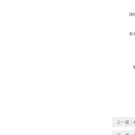
详
补
上一篇：