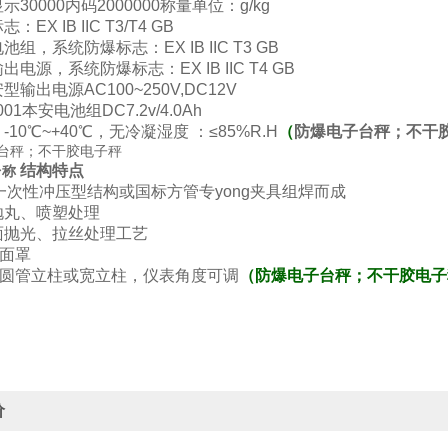
30000内码2000000称量单位：g/kg
EX IB IIC T3/T4 GB
组，系统防爆标志：EX IB IIC T3 GB
电源，系统防爆标志：EX IB IIC T4 GB
输出电源AC100~250V,DC12V
01本安电池组DC7.2v/4.0Ah
10℃~+40℃，无冷凝湿度 ：≤85%R.H
（
防爆电子台秤；不干
结构特点
台称
一次性冲压型结构或国标方管专yong夹具组焊而成
抛丸、喷塑处理
面抛光、拉丝处理工艺
钢面罩
钢圆管立柱或宽立柱，仪表角度可调
（
防爆电子台秤；不干胶电子
价