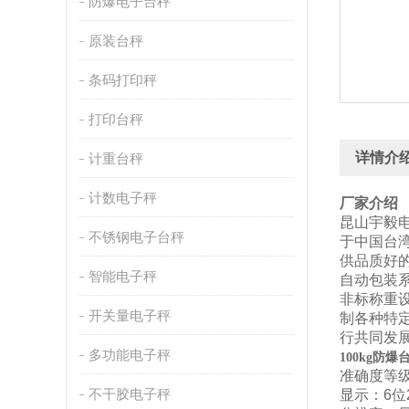
防爆电子台秤
原装台秤
条码打印秤
打印台秤
详情介
计重台秤
计数电子秤
厂家介绍
昆山宇毅
不锈钢电子台秤
于中国台湾
供品质好
智能电子秤
自动包装
非标称重
开关量电子秤
制各种特
行共同发
多功能电子秤
100kg防爆
准确度等级：
不干胶电子秤
显示：6位2