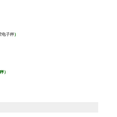
胶电子秤
）
秤
）