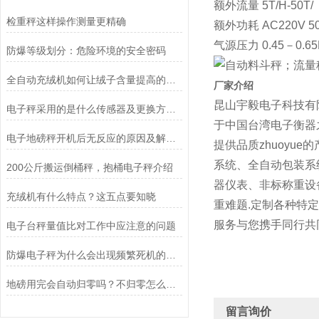
额外流量 5T/H-50T/
检重秤这样操作测量更精确
额外功耗 AC220V 50
气源压力 0.45－0.6
防爆等级划分：危险环境的安全密码
全自动充绒机如何让绒子含量提高的呢？
厂家介绍
昆山宇毅电子科技有
电子秤采用的是什么传感器及更换方法？
于中国台湾电子衡器
电子地磅秤开机后无反应的原因及解决方法介绍
提供品质zhuoy
系统、全自动包装系
200公斤搬运倒桶秤，抱桶电子秤介绍
器仪表、非标称重设
充绒机有什么特点？这五点要知晓
重难题.定制各种特
服务与您携手同行共
电子台秤量值比对工作中应注意的问题
防爆电子秤为什么会出现频繁死机的问题？
地磅用完会自动归零吗？不归零怎么办？
留言询价