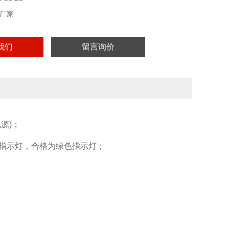
厂家
我们
留言询价
源)；
指示灯，合格为绿色指示灯；