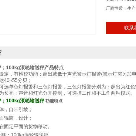
厂商性质：生产
联系
绍
；100kg滚轮输送秤
产品特点
限设定，有检校功能；超出或低于声光警示灯报警(警示灯需另加电
达40~55分贝；
警可选单色灯报警和三色灯报警，三色灯报警分别为：超出为红色
灯为长亮；声音和灯光分开控制，可选择工作和不工作两种模式。
；100kg滚轮输送秤
功能特点
秤体，自带引坡；
钢面辊筒，设计；
现在固定平面的货物移动。