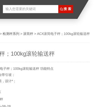
>
检测秤系列
>
滚筒秤
> ACX滚筒电子秤；100kg滚轮输送秤
秤；100kg滚轮输送秤
电子秤；100kg滚轮输送秤 功能特点
自带引坡；
筒，设计*；
定平面的货物移动。
X
秤
08-28