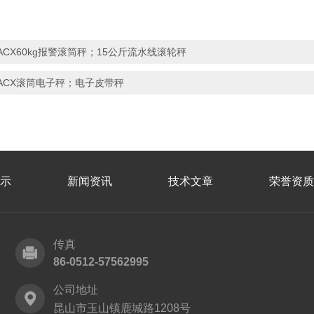
ACX60kg报警滚筒秤；15公斤流水线滚轮秤
ACX滚筒电子秤；电子皮带秤
示
新闻资讯
技术文章
荣誉资质
传真
86-0512-57562995
公司地址
昆山市玉山镇鹿城路1208号