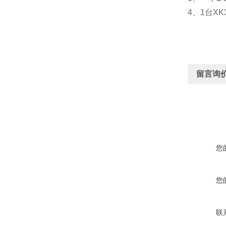
4、1台X
留言询
您
您
联