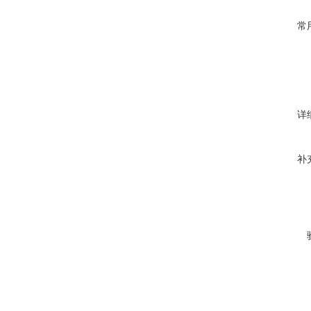
常
详
补