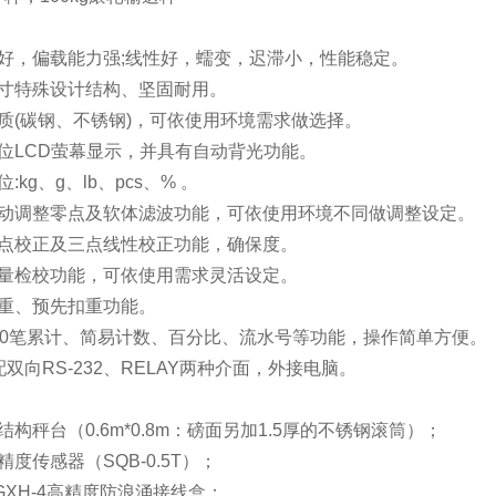
性好，偏载能力强;线性好，蠕变，迟滞小，性能稳定。
尺寸特殊设计结构、坚固耐用。
质(碳钢、不锈钢)，可依使用环境需求做选择。
位LCD萤幕显示，并具有自动背光功能。
:kg、g、lb、pcs、% 。
自动调整零点及软体滤波功能，可依使用环境不同做调整设定。
单点校正及三点线性校正功能，确保度。
重量检校功能，可依使用需求灵活设定。
扣重、预先扣重功能。
20笔累计、简易计数、百分比、流水号等功能，操作简单方便。
配双向RS-232、RELAY两种介面，外接电脑。
结构秤台（0.6m*0.8m：磅面另加1.5厚的不锈钢滚筒）；
精度传感器（SQB-0.5T）；
GXH-4高精度防浪涌接线盒；