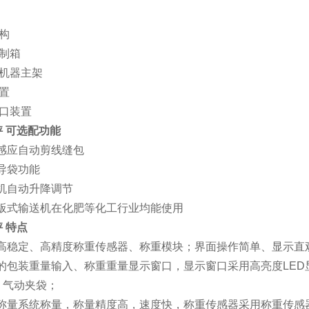
机构
控制箱
构机器主架
装置
封口装置
 可选配功能
电感应自动剪线缝包
动导袋功能
送机自动升降调节
链板式输送机在化肥等化工行业均能使用
 特点
使用高稳定、高精度称重传感器、称重模块；界面操作简单、显示直
独立的包装重量输入、称重重量显示窗口，显示窗口采用高亮度LE
，气动夹袋；
独立称量系统称量，称量精度高，速度快，称重传感器采用称重传感