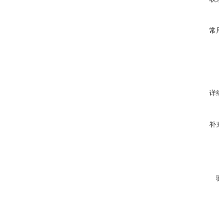
常
详
补