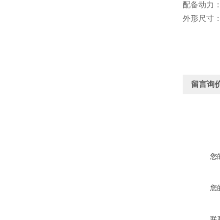
配备动力：2
外形尺寸：长
留言询
您
您
联