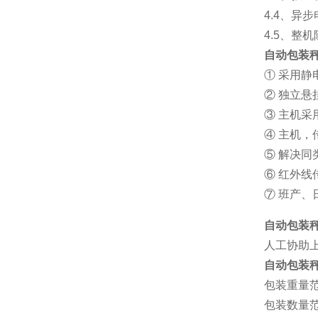
4.4、
4.5、整
自动包装
① 采用静
② 独立
③ 主机采
④ 主机
⑤ 解决
⑥ 红外
⑦ 班产
自动包装秤
人工协助
自动包装
包装重量范围
包装数量范