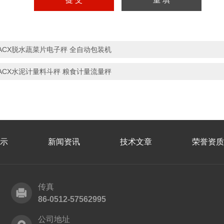
ACX脱水蔬菜片电子秤 全自动包装机
ACX水泥计量料斗秤 粮食计量流量秤
示
新闻资讯
技术文章
荣誉资质
传真
86-0512-57562995
公司地址