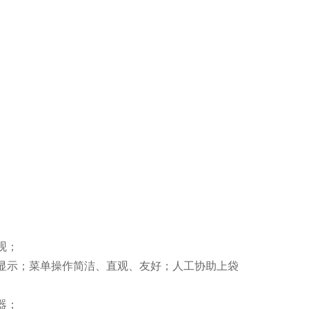
观；
D显示；菜单操作简洁、直观、友好；人工协助上袋
器；