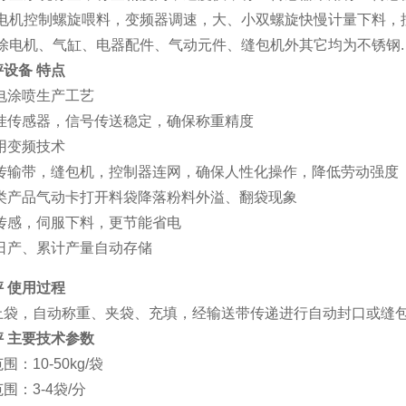
异步电机控制螺旋喂料，变频器调速，大、小双螺旋快慢计量下料，
机除电机、气缸、电器配件、气动元件、缝包机外其它均为不锈钢.
秤设备 特点
电涂喷生产工艺
悬挂传感器，信号传送稳定，确保称重精度
用变频技术
，传输带，缝包机，控制器连网，确保人性化操作，降低劳动强度
同类产品气动卡打开料袋降落粉料外溢、翻袋现象
线传感，伺服下料，更节能省电
、日产、累计产量自动存储
 使用过程
上袋，自动称重、夹袋、充填，经输送带传递进行自动封口或缝
秤 主要技术参数
：10-50kg/袋
围：3-4袋/分