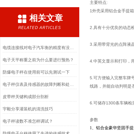
主要特点:
1外壳采用铝合金手提
相关文章
2.具有十分优良的动态
RELATED ARTICLES
3.采用带背光的点阵液
电缆连接线对电子汽车衡的精度有没有影响呢
电子天平称重之前为什么要进行预热？
4.中英文显示和打印，
防爆电子秤在使用前可以先测试一下
5.可方便输入完整车牌
电子秤仪表及传感器的故障判断和处理方法
线路，并能自动判明是
皮带秤关键构成部分剖析
6.可储存1300条车辆
宇毅分享灌装机的清洗技巧
参数
电子秤读数不准怎样调试？
1、铝合金豪华坚固手
防爆电子台秤使用了先进的传感技术和数据处理算法