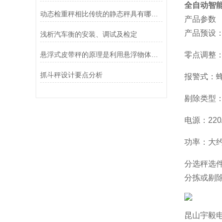
全自动智
动态检重秤相比传统的静态秤具有哪些应用优势
产品参数
产品预设：
浅析汽车衡的安装、调试及检定
悬浮式皮带秤的原理是利用悬浮物体重力与浮力的平衡原理
零点调整
抓斗秤设计要点分析
报警式：
剔除类型
电源：220/
功率：大约
分选秤选
分拣或剔
昆山宇毅