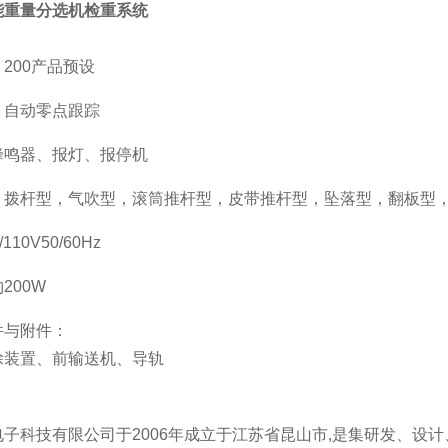
能重量分选机检重系统
200产品预设
：自动零点跟踪
蜂鸣器、报灯、报停机
：拨杆型，气吹型，滚筒推杆型，皮带推杆型，坠落型，翻板型
110V50/60Hz
200W
件与附件：
除装置、前输送机、导轨
电子科技有限公司于2006年成立于江苏省昆山市,是集研发、设