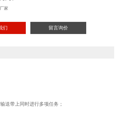
厂家
我们
留言询价
P65，可有效耐受大多数腐蚀性洗涤剂的擦洗。
分选机检重系统
条输送带上同时进行多项任务；