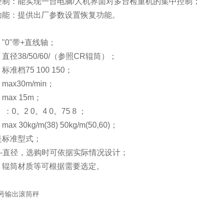
控制：能实现一台电脑/人机界面对多台检重机的集中控制；
功能：提供出厂参数设置恢复功能。
"0"带+直线轴；
径38/50/60/（参照CR辊筒）；
准档75 100 150；
ax30m/min；
ax 15m；
：0。2 0。4 0。75 8 ；
 30kg/m(38) 50kg/m(50,60)；
是标准型式；
O-直径，选购时可依据实际情况设计；
，辊筒材质等可根据需要选定。