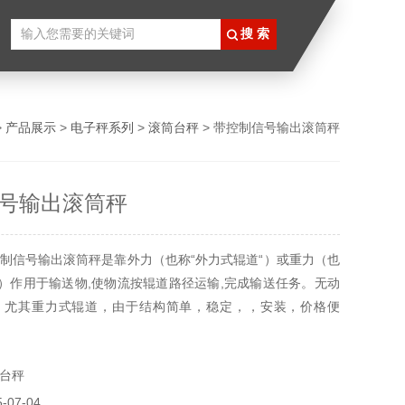
>
产品展示
>
电子秤系列
>
滚筒台秤
> 带控制信号输出滚筒秤
号输出滚筒秤
制信号输出滚筒秤是靠外力（也称“外力式辊道“）或重力（也
“）作用于输送物,使物流按辊道路径运输,完成输送任务。无动
，尤其重力式辊道，由于结构简单，稳定，，安装，价格便
倍受欢迎，获得了的应用。
台秤
07-04