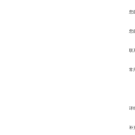
您
您
联
常
详
补