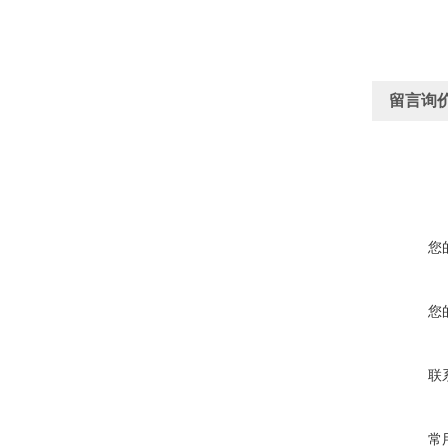
留言询
您
您
联
常