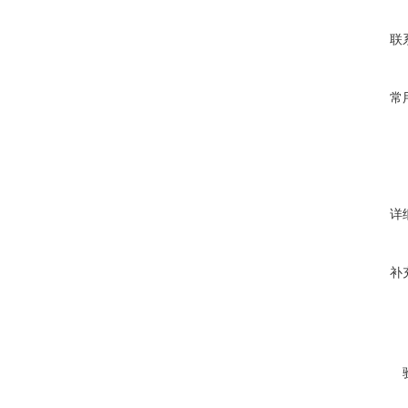
联
常
详
补