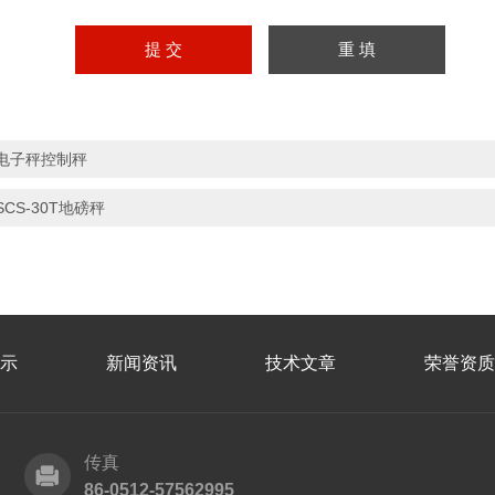
电子秤控制秤
SCS-30T地磅秤
示
新闻资讯
技术文章
荣誉资质
传真
86-0512-57562995