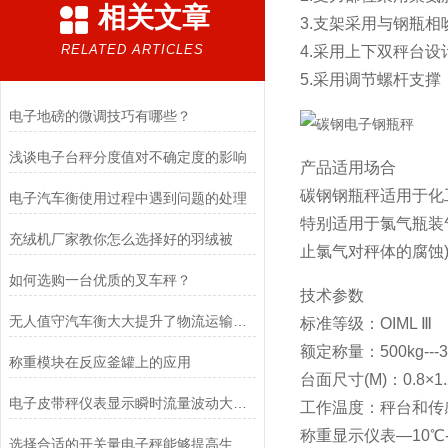
相关文章
3.支架采用与钢瓶相
RELATED ARTICLES
4.采用上下双秤台
5.采用调节螺杆支
电子地磅的微调技巧有哪些？
浅谈电子台秤分度值对不确定度的影响
产品适用场合
碳钢钢瓶秤适用于化
电子汽车衡使用过程中遇到问题的处理
特别适用于氯气瓶装
充绒机厂家教你怎么选择好的羽绒被
止氯气对秤体的腐蚀
如何选购一台优质的叉车秤？
技术参数
无人值守汽车衡大大提升了物流运输的效率和智能化水平
标准等级：OIML Ⅲ
额定称量：500kg---
称重模块在反应釜罐上的应用
台面尺寸(M)：0.8×1.
电子皮带秤仪表显示瞬时流量波动大的原因是什么？
工作温度：秤台和传感器
称重显示仪表—10℃--
选择合适的开关量电子秤能够提高生产效率和质量