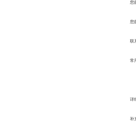
您
您
联
常
详
补