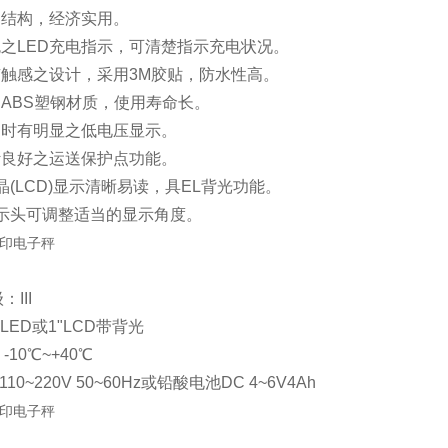
台结构，经济实用。
色之LED充电指示，可清楚指示充电状况。
有触感之设计，采用3M胶贴，防水性高。
用ABS塑钢材质，使用寿命长。
足时有明显之低电压显示。
计良好之运送保护点功能。
液晶(LCD)显示清晰易读，具EL背光功能。
显示头可调整适当的显示角度。
III
"LED或1"LCD带背光
10℃~+40℃
10~220V 50~60Hz或铅酸电池DC 4~6V4Ah