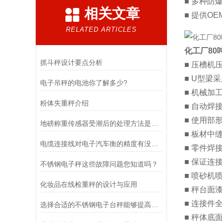
■ 多种防
相关文章
■ 提供O
RELATED ARTICLES
化工厂80
抓斗秤设计要点分析
■ 压槽机
■ U型梁
电子吊秤的电池你了解多少?
■ 机械
粉体失重秤介绍
■ 自动
■ 使用部
地磅称重传感器受潮后的处理方法是什么？
■ 板材
电缆连接线对电子汽车衡的精度有没有影响呢
■ 零件焊
■ 保证连
不锈钢电子秤这些故障问题您知道吗？
■ 喷砂机
化妆品在线检重秤的设计与应用
■ 秤台面
■ 连接件
选择合适的不锈钢电子台秤能够提高称重效率和质量
■ 秤体底