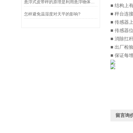
悬浮式皮带秤的原理是利用悬浮物体重力与浮力的平衡原理
■ 结构上
■ 秤台
怎样避免温湿度对天平的影响?
■ 传感
■ 传感器
■ 消除
■ 出厂检
■ 保证每
留言询