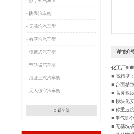
数字式汽车衡
防爆汽车衡
无基坑汽车衡
有基坑汽车衡
详情介
便携式汽车衡
带斜坡汽车衡
化工厂80
■ 高精度：O
混凝土式汽车衡
■ 台面精
无人值守汽车衡
■ 高灵敏
■ 模块化
■ 称重速
查看全部
■ 电气部
■ 无基