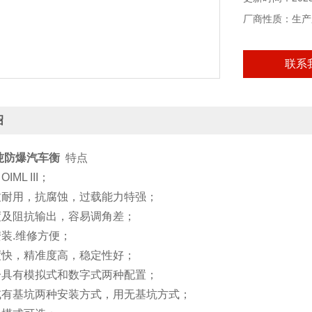
厂商性质：生产
联系
绍
吨防爆汽车衡
特点
IML III；
致耐用，抗腐蚀，过载能力特强；
度及阻抗输出，容易调角差；
安装.维修方便；
度快，精准度高，稳定性好；
分具有模拟式和数字式两种配置；
坑或有基坑两种安装方式，用无基坑方式；