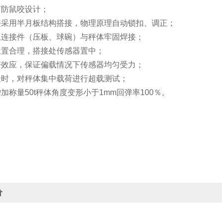
有防鼠咬设计；
连接采用半月板结构搭接，物理原理自动锁扣、调正；
器上连接件（压板、球碗）与秤体牢固焊接；
位置合理，搭接处传感器置中；
扛杆效应，保证偏载情况下传感器均匀受力；
验时，对秤体集中载荷进行超载测试；
增加称量50t秤体角度变形小于1mm回弹率100％。
价