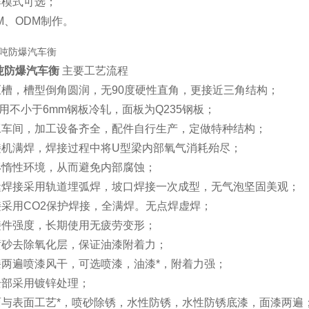
爆模式可选；
EM、ODM制作。
吨防爆汽车衡
主要工艺流程
压槽，槽型倒角圆润，无90度硬性直角，更接近三角结构；
采用不小于6mm钢板冷轧，面板为Q235钢板；
加工车间，加工设备齐全，配件自行生产，定做特种结构；
焊接机满焊，焊接过程中将U型梁内部氧气消耗殆尽；
形惰性环境，从而避免内部腐蚀；
中缝焊接采用轨道埋弧焊，坡口焊接一次成型，无气泡坚固美观；
接采用CO2保护焊接，全满焊。无点焊虚焊；
接件强度，长期使用无疲劳变形；
喷砂去除氧化层，保证油漆附着力；
漆两遍喷漆风干，可选喷漆，油漆*，附着力强；
全部采用镀锌处理；
面与表面工艺*，喷砂除锈，水性防锈，水性防锈底漆，面漆两遍