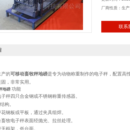
厂商性质：生产
联系
绍
生产的
可移动畜牧秤地磅
是专为动物称重制作的电子秤，配置高
坚固，非常实用。
功能
秤地磅
电子秤四只合金钢或不锈钢称重传感器。
梁结构。
秤花钢板或平板，通过夹具组焊。
台畜牧电子秤表面经抛光、拉丝处理。
秤无框架，低台面。