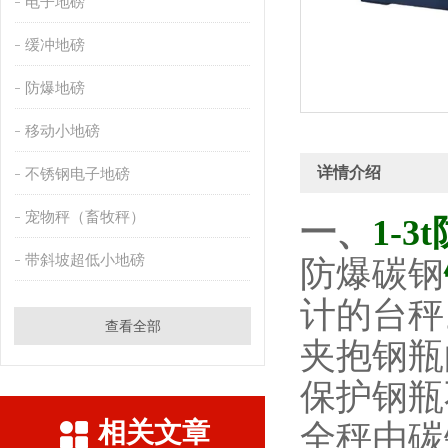
电子地磅
缓冲地磅
防爆地磅
移动小地磅
详情介绍
不锈钢电子地磅
宠物秤（畜牧秤）
一、
1-
带斜坡超低小地磅
防爆碳钢
计的台秤
查看全部
夹抱钢瓶
保护钢瓶
相关文章
全秤由碳