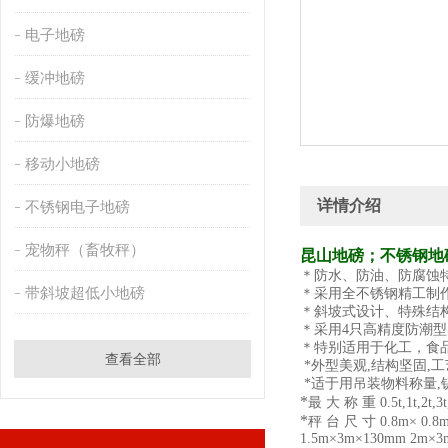
电子地磅
缓冲地磅
防爆地磅
移动小地磅
详情介绍
不锈钢电子地磅
宠物秤（畜牧秤）
昆山地磅；不锈钢地
＊防水、防油、防腐蚀
带斜坡超低小地磅
＊采用全不锈钢精工制
＊斜坡式设计、特殊结
＊采用4只高精度防潮
＊特别适用于化工，食
查看全部
*外型美观,结构坚固,工
*适于用吊装物料称量
*
最 大 称 重 0.5t,1t,2t,3t,
*
秤 台 尺 寸 0.8m× 0.8
1.5m×3m×130mm 2m×