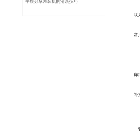
宇毅分享灌装机的清洗技巧
联
常
详
补