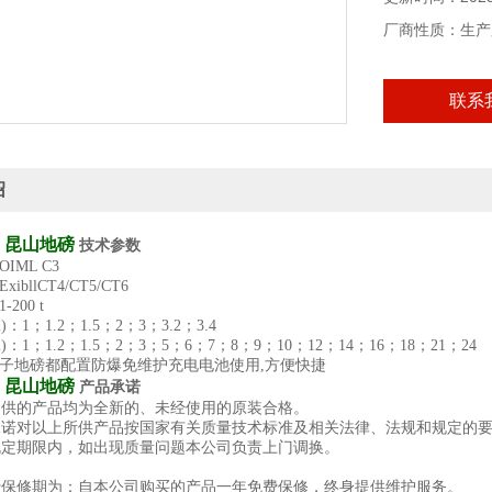
厂商性质：生产
联系
绍
；昆山地磅
技术参数
IML C3
bllCT4/CT5/CT6
200 t
：1；1.2；1.5；2；3；3.2；3.4
)：1；1.2；1.5；2；3；5；6；7；8；9；10；12；14；16；18；21；24
电子地磅都配置防爆免维护充电电池使用,方便快捷
；昆山地磅
产品承诺
提供的产品均为全新的、未经使用的原装合格。
承诺对以上所供产品按国家有关质量技术标准及相关法律、法规和规定的
规定期限内，如出现质量问题本公司负责上门调换。
费保修期为：自本公司购买的产品一年免费保修，终身提供维护服务。