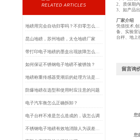
2、质保
RELATED ARTICLES
3、如产品
厂家介绍
地磅用完会自动归零吗？不归零怎么办？
凭借技术,
备、实验室
台秤、地上
昆山地磅，苏州地磅，太仓地磅厂家
带打印电子地磅的墨盒出现故障怎么办？
如何保证不锈钢电子地磅不被锈蚀？
留言询
地磅称重传感器受潮后的处理方法是什么？
防爆地磅在选型和使用时应注意的问题
电子汽车衡怎么正确拆卸？
您
电子台秤不准是怎么造成的，该怎么调
不锈钢电子地磅有效地消除人为误差和其他环境因素对测量结果的影响
您