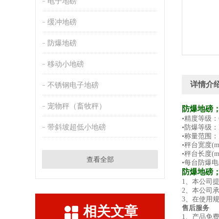
电子地磅
缓冲地磅
防爆地磅
移动小地磅
详情介
不锈钢电子地磅
宠物秤（畜牧秤）
防爆地磅
•精度等级：O
带斜坡超低小地磅
•防爆等级：Exi
•称量范围：1-
•秤台宽度(m)
•秤台长度(m
查看全部
•每台防爆
防爆地磅
1、本公司
2、本公司
3、在使用
相关文章
售后服务
1、产品免