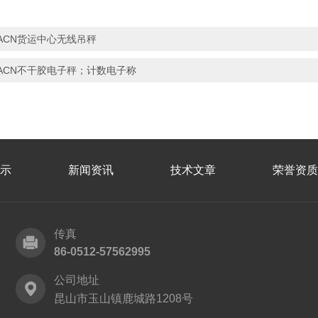
ACN货运中心无线吊秤
ACN不干胶电子秤；计数电子称
示
新闻资讯
技术文章
荣誉资质
传真
86-0512-57562995
公司地址
昆山市玉山镇鹿城路1208号