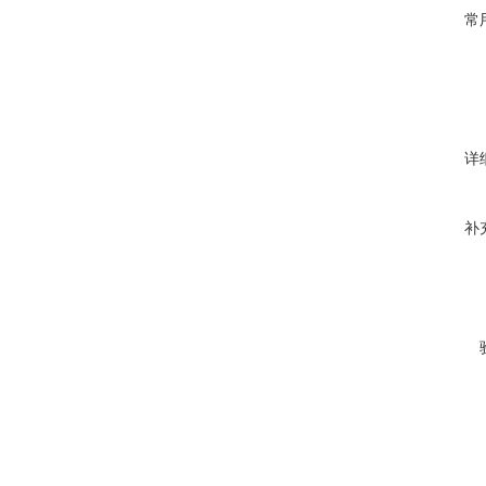
常
详
补