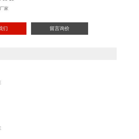
厂家
我们
留言询价
性
性