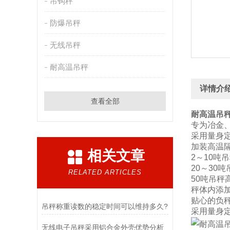
吊钩秤
防爆吊秤
无线吊秤
耐高温吊秤
详情介
查看全部
耐高温吊
专为冶金
采用量身
加装高温
相关文章
2～10吨
20～30
RELATED ARTICLES
50吨吊秤
秤体内添
贴心的负
吊秤称重读数的稳定时间可以维持多久?
采用量身
无线电子吊秤采用铝合金外壳优势分析