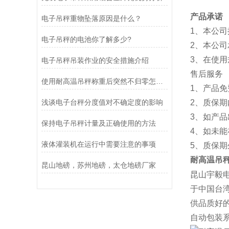
产品承诺
电子吊秤重物坠落原因是什么？
1、本公
电子吊秤的电池你了解多少?
2、本公
3、在使
电子吊秤吊装作业的安全措施介绍
售后服务
使用耐高温吊秤称重后突然不归零怎么调？
1、产品
浅谈电子台秤分度值对不确定度的影响
2、质保
3、如产品
保持电子吊秤计量及正确使用的方法
4、如未
液体灌装机在运行中需要注意的事项
5、质保
耐高温吊
昆山地磅，苏州地磅，太仓地磅厂家
昆山宇毅
于中国台湾
供品质好
自动包装系