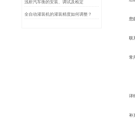
浅析汽车衡的安装、调试及检定
全自动灌装机的灌装精度如何调整？
您
联
常
详
补