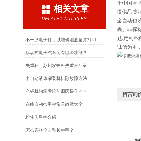
于中国台湾
相关文章
提供品质
RELATED ARTICLES
全自动包
表、非标
题.定制各
不干胶电子秤可以准确地测量并打印出包装的重量和数量
诚信为本
移动式电子汽车衡有哪些功能？
失重秤，苏州双螺杆失重秤厂家
半自动液体灌装机排除故障方法
充绒机轴承发响的原因是什么？
留言询
在线自动检重秤常见故障大全
粉体失重秤介绍
怎么选择全自动检重秤？
您