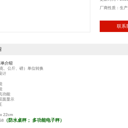
厂商性质：生产
联系
绍
单介绍
b（克、公斤、磅）单位转换
设计
能
能
机功能
双面显示
正
 22cm
（
防水桌秤； 多功能电子秤
）
68