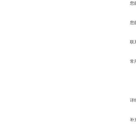
您
您
联
常
详
补