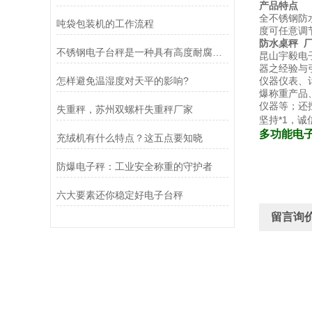
产品特点
全不锈钢防
吨袋包装机的工作流程
度可任意调
防水桌秤
不锈钢电子台秤是一种具有高度耐腐蚀性和精确称重能力的设备
昆山宇毅电
器之经验与
怎样避免温湿度对天平的影响?
仪器仪表、
爆称重产品
仪器等；还
失重秤，苏州双螺杆失重秤厂家
坚持*1，
多功能电
充绒机有什么特点？这五点要知晓
防爆电子秤：工业安全称重的守护者
六大要素还你稳定好电子台秤
留言询