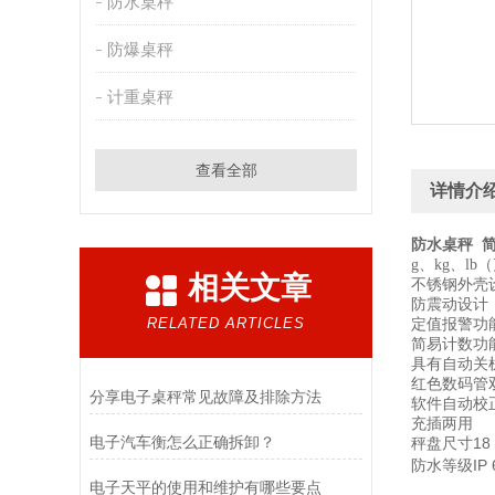
防水桌秤
防爆桌秤
计重桌秤
查看全部
详情介
防水桌秤
简
g、kg、l
相关文章
不锈钢外壳
防震动设计
RELATED ARTICLES
定值报警功
简易计数功
具有自动关
红色数码管
​分享电子桌秤常见故障及排除方法
软件自动校
充插两用
电子汽车衡怎么正确拆卸？
秤盘尺寸18 x
防水等级IP 
电子天平的使用和维护有哪些要点