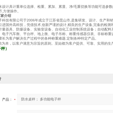
水设计具计重单位选择、检重、累加、累显、净/毛重切换等功能可选参数的动
节,方便操作。
厂家介绍
子科技有限公司于2006年成立于江苏省昆山市,是集研发、设计、生产
引进国外高科技，凭借技术,创新严谨的设计,精良的生产设备,完备的检测
计量器具、防爆设备、实验室设备、自动化工业控制系统设备；自动配料
、电子汽车衡、平台秤、地上衡、电子吊称、称重传感器仪表、非标称重
擅长为客户解决生产过程中的各种称重难题.定制各种特定产品。
诚信为本，以客户满意为宗旨的原则。至始都为客户提供、可靠、实用的生
子秤
）
价
产品：