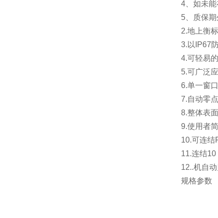
4、如未
5、质保
2.地上衡
3.以IP
4.可轻易
5.可广泛
6.单一
7.自动零
8.整体表
9.使用者
10.可连
11.连结
12..机
规格参数