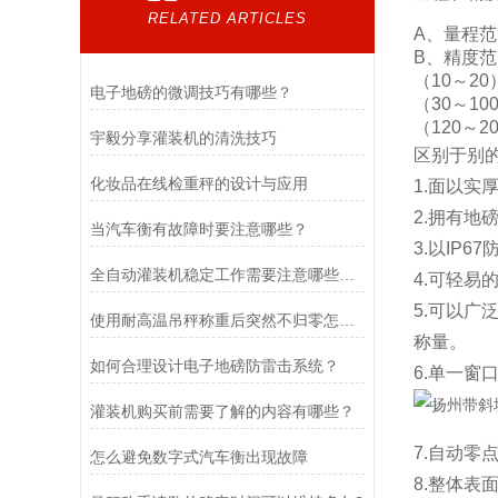
RELATED ARTICLES
A、量程范围
B、精度
（10～20）
电子地磅的微调技巧有哪些？
（30～100
（120～2
宇毅分享灌装机的清洗技巧
区别于别
化妆品在线检重秤的设计与应用
1.面以实
2.拥有地
当汽车衡有故障时要注意哪些？
3.以IP6
全自动灌装机稳定工作需要注意哪些方面？
4.可轻易
5.可以
使用耐高温吊秤称重后突然不归零怎么调？
称量。
如何合理设计电子地磅防雷击系统？
6.单一
灌装机购买前需要了解的内容有哪些？
7.自动零
怎么避免数字式汽车衡出现故障
8.整体表