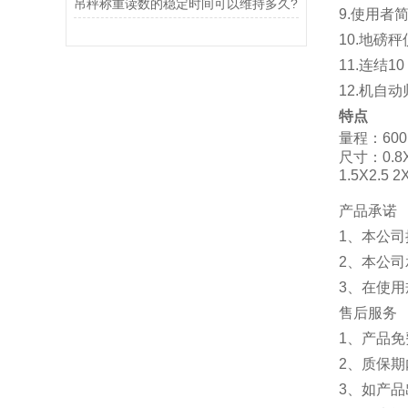
吊秤称重读数的稳定时间可以维持多久?
9.使用者
10.地磅
11.连结
12.机自
特点
量程：600k
尺寸：0.8X0.
1.5X2.5 2
产品承诺
1、本公
2、本公
3、在使
售后服务
1、产品
2、质
3、如产品