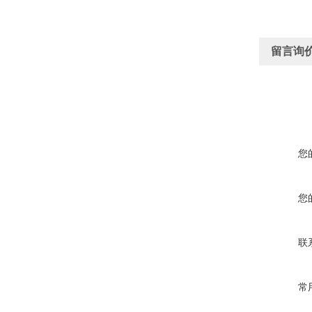
留言询
您
您
联
常