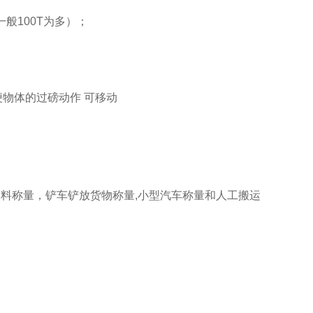
（一般100T为多）；
物体的过磅动作 可移动
。
物料称量，铲车铲放货物称量,小型汽车称量和人工搬运
。