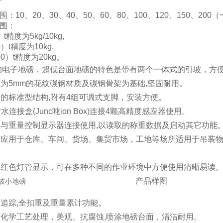
：10、20、30、40、50、60、80、100、120、150、200
范围：
t精度为5kg/10kg,
）t精度为10kg,
00）t精度为20kg。
的电子地磅，超低台面地磅的特色是带有两个一体式的引坡，方便
厚为5mm的花纹碳钢材质及碳钢骨架为基础,坚固耐用。
磅的标准型结构,附有4组可调式支脚，安装方便。
7防水连接盒(Junc吨ion Box)连接4颗高精度感应器使用。
的与重量控制显示器连接使用,以读取的称重数据及启动其它功能
广泛应用于仓库、车间、货场、集贸市场，工地等场所适用于吊装
窗口红色灯管显示，可在多种不同的作业环境中方便使用清晰易读
产品样图
点追踪,全扣重及重量累计功能。
面化学工艺处理，美观、抗腐蚀,喷涂地磅台面，清洁耐用。