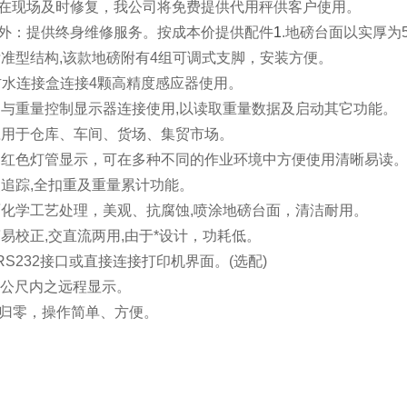
能在现场及时修复，我公司将免费提供代用秤供客户使用。
期外：提供终身维修服务。按成本价提供配件
1
.地磅台面以实厚为
标准型结构,该款地磅附有4组可调式支脚，安装方便。
67防水连接盒连接4颗高精度感应器使用。
的与重量控制显示器连接使用,以读取重量数据及启动其它功能。
应用于仓库、车间、货场、集贸市场。
窗口红色灯管显示，可在多种不同的作业环境中方便使用清晰易读
点追踪,全扣重及重量累计功能。
面化学工艺处理，美观、抗腐蚀,喷涂地磅台面，清洁耐用。
简易校正,交直流两用,由于*设计，功耗低。
结RS232接口或直接连接打印机界面。(选配)
10 公尺内之远程显示。
自动归零，操作简单、方便。