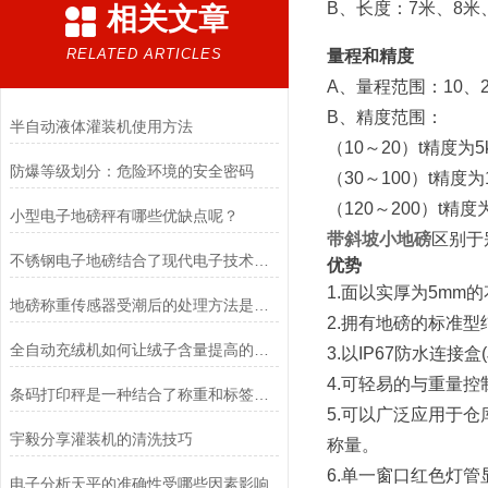
B、长度：7米、8米、
相关文章
RELATED ARTICLES
量程和精度
A、量程范围：10、20
B、精度范围：
半自动液体灌装机使用方法
（10～20）t精度为5kg
防爆等级划分：危险环境的安全密码
（30～100）t精度为1
（120～200）t精度
小型电子地磅秤有哪些优缺点呢？
带斜坡小地磅
区别于
不锈钢电子地磅结合了现代电子技术和高质量不锈钢材料的优点
优势
1.面以实厚为5mm
地磅称重传感器受潮后的处理方法是什么？
2.拥有地磅的标准型
全自动充绒机如何让绒子含量提高的呢？
3.以IP67防水连接盒
4.可轻易的与重量
条码打印秤是一种结合了称重和标签打印功能的设备
5.可以广泛应用于
宇毅分享灌装机的清洗技巧
称量。
6.单一窗口红色灯
电子分析天平的准确性受哪些因素影响