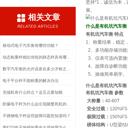
坚持*1，诚信为本
展。
相关文章
什么是有机坑汽车衡
RELATED ARTICLES
有机坑汽车衡
特点
1、称重结果，稳定
移动式电子汽车衡有哪些功能？
2、多功能存储功能
动态检重秤相比传统的静态秤具有哪些应用优势
3、仪表可选内置微
4、故障自诊断功能
数字汽车衡的允许误差在多少才称之为合理
5、操做简单易学。
电子平台秤不能称重的解决办法
什么是有机坑汽车衡
充绒机有什么特点？这五点要知晓
有机坑汽车衡
参数
大称量：
40-60
防爆电子秤为什么会出现频繁死机的问题？
安全过载：
120%
不锈钢电子秤这些故障问题您知道吗？
极限过载：
150%
磅体结构：
U型梁结
带打印电子地磅的墨盒出现故障怎么办？